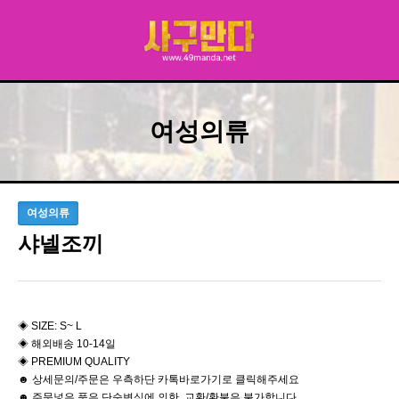
여성의류
여성의류
샤넬조끼
◈ SIZE: S~ L
◈ 해외배송 10-14일
◈ PREMIUM QUALITY
☻ 상세문의/주문은 우측하단 카톡바로가기로 클릭해주세요
☻ 주문넣은 품은 단순변심에 의한 교환/환불은 불가합니다