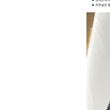
☻ 상세문의/
☻ 주문넣은 