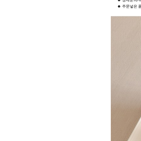
☻ 상세문의/
☻ 주문넣은 