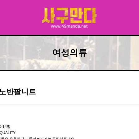
여성의류
노반팔니트
0-14일
QUALITY