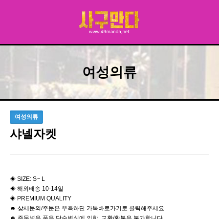
여성의류
여성의류
샤넬자켓
◈ SIZE: S~ L
◈ 해외배송 10-14일
◈ PREMIUM QUALITY
☻ 상세문의/주문은 우측하단 카톡바로가기로 클릭해주세요
☻ 주문넣은 품은 단순변심에 의한 교환/환불은 불가합니다