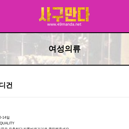
여성의류
디건
0-14일
QUALITY