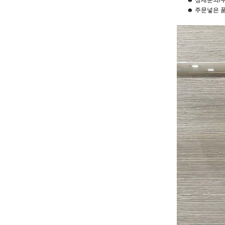
☻ 상세문의/
☻ 주문넣은 