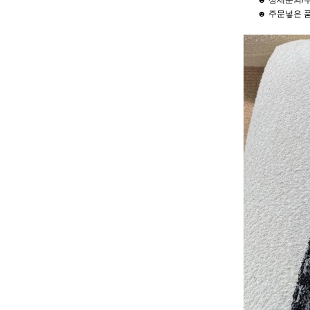
☻ 상세문의/
☻ 주문넣은 