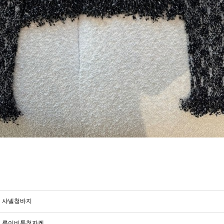
샤넬청바지
루이비통청자켓