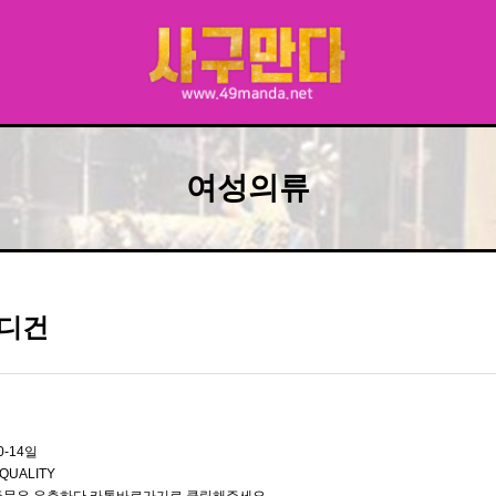
여성의류
디건
0-14일
QUALITY