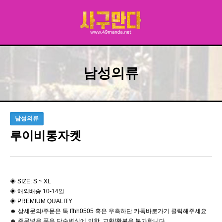
남성의류
남성의류
루이비통자켓
◈ SIZE: S ~ XL
◈ 해외배송 10-14일
◈ PREMIUM QUALITY
☻ 상세문의/주문은 톡 ffhh0505 혹은 우측하단 카톡바로가기 클릭해주세요
☻ 주문넣은 품은 단순변심에 의한 교환/환불은 불가합니다