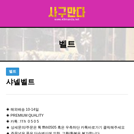
벨트
벨트
샤넬벨트
◈ 해외배송 10-14일
◈ PREMIUM QUALITY
◈ 카톡 : f f h 0 5 0 5
☻ 상세문의/주문은 톡 ffhh0505 혹은 우측하단 카톡바로가기 클릭해주세요
☻ 주문넣은 품은 단순변심에 의한 교환/환불은 불가합니다