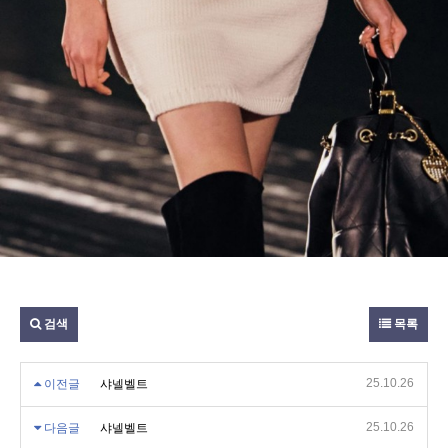
검색
목록
25.10.26
이전글
샤넬벨트
25.10.26
다음글
샤넬벨트