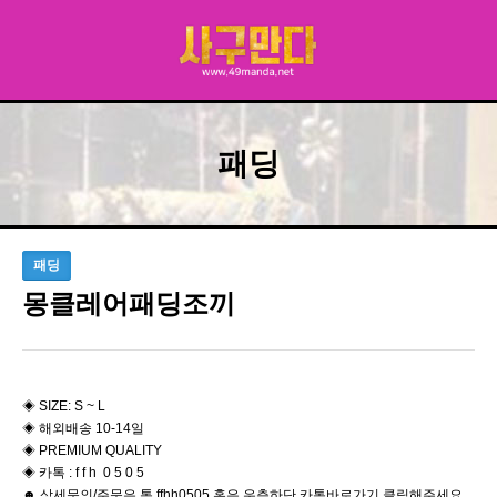
패딩
패딩
몽클레어패딩조끼
◈ SIZE: S ~ L
◈ 해외배송 10-14일
◈ PREMIUM QUALITY
◈ 카톡 : f f h 0 5 0 5
☻ 상세문의/주문은 톡 ffhh0505 혹은 우측하단 카톡바로가기 클릭해주세요