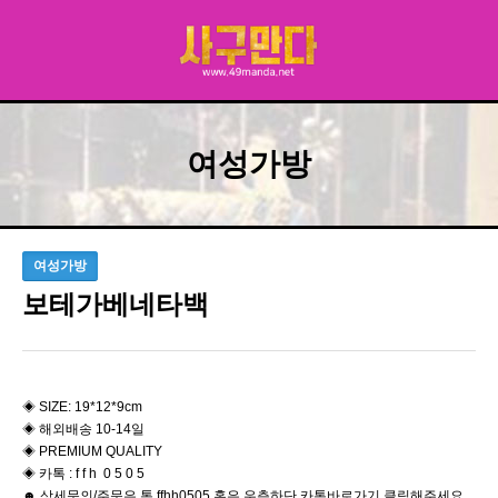
여성가방
여성가방
보테가베네타백
◈ SIZE: 19*12*9cm
◈ 해외배송 10-14일
◈ PREMIUM QUALITY
◈ 카톡 : f f h 0 5 0 5
☻ 상세문의/주문은 톡 ffhh0505 혹은 우측하단 카톡바로가기 클릭해주세요