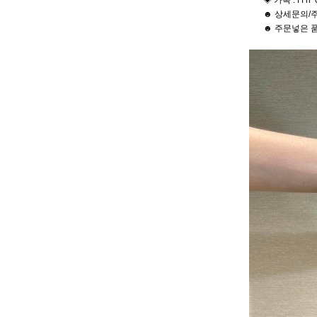
◈ 카톡 : f f h 
☻ 상세문의/주
☻ 주문넣은 