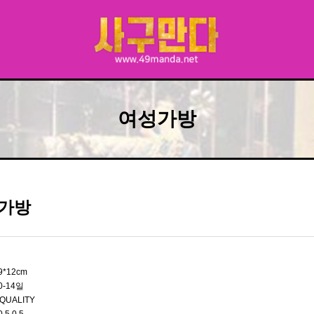
여성가방
가방
29*12cm
0-14일
QUALITY