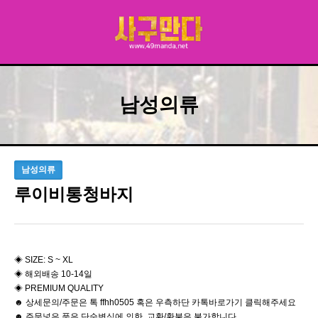
남성의류
남성의류
루이비통청바지
◈ SIZE: S ~ XL
◈ 해외배송 10-14일
◈ PREMIUM QUALITY
☻ 상세문의/주문은 톡 ffhh0505 혹은 우측하단 카톡바로가기 클릭해주세요
☻ 주문넣은 품은 단순변심에 의한 교환/환불은 불가합니다