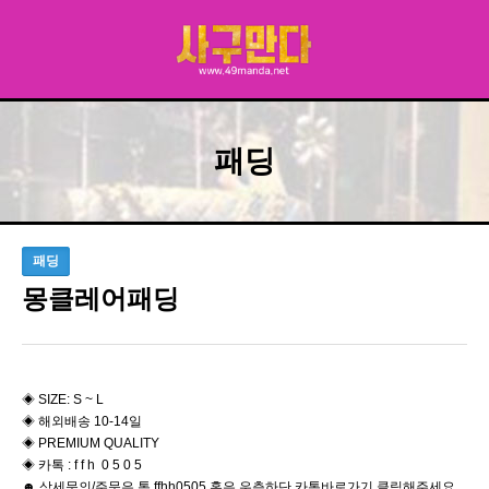
패딩
패딩
몽클레어패딩
◈ SIZE: S ~ L
◈ 해외배송 10-14일
◈ PREMIUM QUALITY
◈ 카톡 : f f h 0 5 0 5
☻ 상세문의/주문은 톡 ffhh0505 혹은 우측하단 카톡바로가기 클릭해주세요