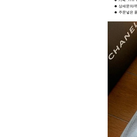
◈ 카톡 : f f h 
☻ 상세문의/주
☻ 주문넣은 