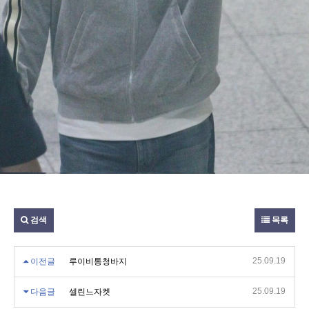
검색
목록
25.09.19
이전글
루이비통청바지
25.09.19
다음글
셀린느자켓