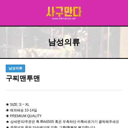
남성의류
남성의류
구찌맨투맨
◈ SIZE: S ~ XL
◈ 해외배송 10-14일
◈ PREMIUM QUALITY
☻ 상세문의/주문은 톡 ffhh0505 혹은 우측하단 카톡바로가기 클릭해주세요
☻ 주문넣은 품은 단순변심에 의한 교환/환불은 불가합니다