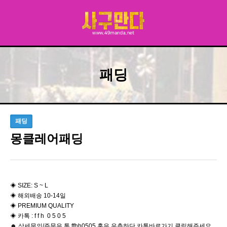
패딩
패딩
몽클레어패딩
◈ SIZE: S ~ L
◈ 해외배송 10-14일
◈ PREMIUM QUALITY
◈ 카톡 : f f h 0 5 0 5
☻ 상세문의/주문은 톡 ffhh0505 혹은 우측하단 카톡바로가기 클릭해주세요