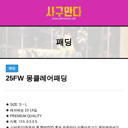
패딩
패딩
25FW 몽클레어패딩
◈ SIZE: S ~ L
◈ 해외배송 10-14일
◈ PREMIUM QUALITY
◈ 카톡 : f f h 0 5 0 5
☻ 상세문의/주문은 톡 ffhh0505 혹은 우측하단 카톡바로가기 클릭해주세요