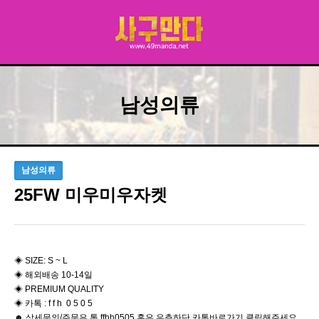
남성의류
남성의류
25FW 미우미우자켓
◈ SIZE: S ~ L
◈ 해외배송 10-14일
◈ PREMIUM QUALITY
◈ 카톡 : f f h 0 5 0 5
☻ 상세문의/주문은 톡 ffhh0505 혹은 우측하단 카톡바로가기 클릭해주세요