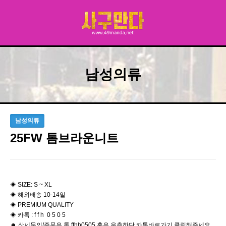
남성의류
남성의류
25FW 톰브라운니트
◈ SIZE: S ~ XL
◈ 해외배송 10-14일
◈ PREMIUM QUALITY
◈ 카톡 : f f h 0 5 0 5
☻ 상세문의/주문은 톡 ffhh0505 혹은 우측하단 카톡바로가기 클릭해주세요