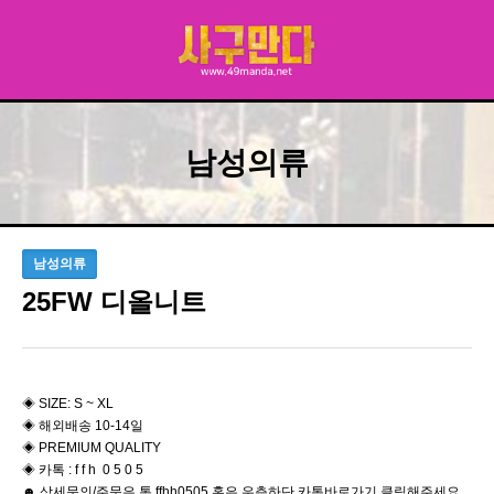
남성의류
남성의류
25FW 디올니트
◈ SIZE: S ~ XL
◈ 해외배송 10-14일
◈ PREMIUM QUALITY
◈ 카톡 : f f h 0 5 0 5
☻ 상세문의/주문은 톡 ffhh0505 혹은 우측하단 카톡바로가기 클릭해주세요