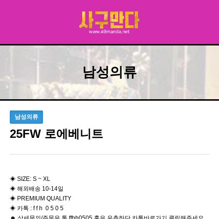
남성의류
남성의류
25FW 로에베니트
◈ SIZE: S ~ XL
◈ 해외배송 10-14일
◈ PREMIUM QUALITY
◈ 카톡 : f f h 0 5 0 5
☻ 상세문의/주문은 톡 ffhh0505 혹은 우측하단 카톡바로가기 클릭해주세요