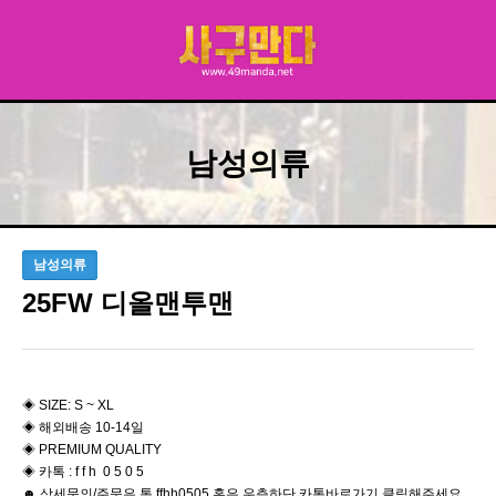
남성의류
남성의류
25FW 디올맨투맨
◈ SIZE: S ~ XL
◈ 해외배송 10-14일
◈ PREMIUM QUALITY
◈ 카톡 : f f h 0 5 0 5
☻ 상세문의/주문은 톡 ffhh0505 혹은 우측하단 카톡바로가기 클릭해주세요