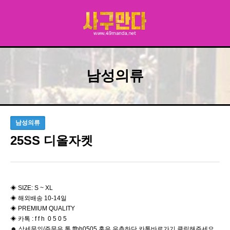
남성의류
남성의류
25SS 디올자켓
◈ SIZE: S ~ XL
◈ 해외배송 10-14일
◈ PREMIUM QUALITY
◈ 카톡 : f f h 0 5 0 5
☻ 상세문의/주문은 톡 ffhh0505 혹은 우측하단 카톡바로가기 클릭해주세요