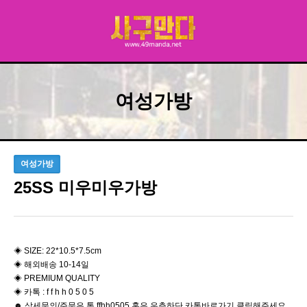
여성가방
여성가방
25SS 미우미우가방
◈ ​SIZE: 22*10.5*7.5cm
◈ 해외배송 10-14일
◈ PREMIUM QUALITY
◈ 카톡 : f f h h 0 5 0 5
☻ 상세문의/주문은 톡 ffhh0505 혹은 우측하단 카톡바로가기 클릭해주세요