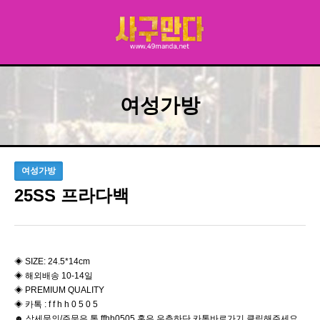
여성가방
여성가방
25SS 프라다백
◈ ​SIZE: 24.5*14cm
◈ 해외배송 10-14일
◈ PREMIUM QUALITY
◈ 카톡 : f f h h 0 5 0 5
☻ 상세문의/주문은 톡 ffhh0505 혹은 우측하단 카톡바로가기 클릭해주세요