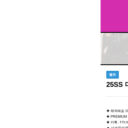
벨트
25SS
◈ 해외배송 1
◈ PREMIUM 
◈ 카톡 : f f h h