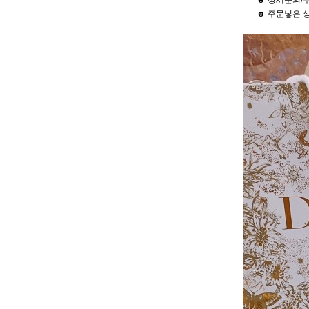
☻ 상세문의/주
☻ 주문넣은 