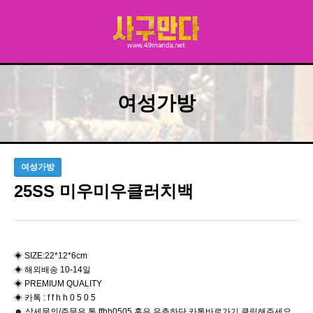
여성가방
여성가방
25SS 미우미우클러치백
◈ ​SIZE:22*12*6cm
◈ 해외배송 10-14일
◈ PREMIUM QUALITY
◈ 카톡 : f f h h 0 5 0 5
☻ 상세문의/주문은 톡 ffhh0505 혹은 우측하단 카톡바로가기 클릭해주세요