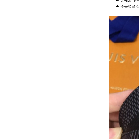
☻ 상세문의/주
☻ 주문넣은 