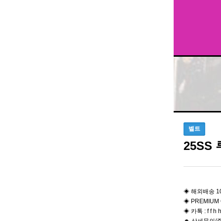
벨트
25SS
◈ 해외배송 1
◈ PREMIUM 
◈ 카톡 : f f h h