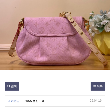
검색
목록
25.04.19
이전글
25SS 셀린느백