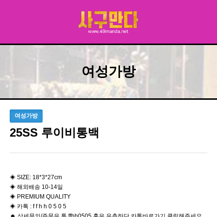
여성가방
여성가방
25SS 루이비통백
◈ ​SIZE: 18*3*27cm
◈ 해외배송 10-14일
◈ PREMIUM QUALITY
◈ 카톡 : f f h h 0 5 0 5
☻ 상세문의/주문은 톡 ffhh0505 혹은 우측하단 카톡바로가기 클릭해주세요