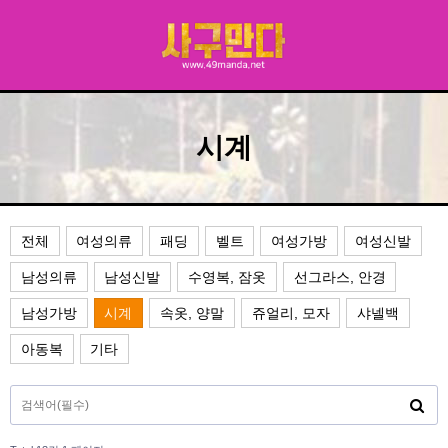
시계
전체
여성의류
패딩
벨트
여성가방
여성신발
남성의류
남성신발
수영복, 잠옷
선그라스, 안경
남성가방
시계
속옷, 양말
쥬얼리, 모자
샤넬백
아동복
기타