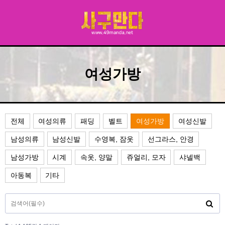
여성가방
전체
여성의류
패딩
벨트
여성가방
여성신발
남성의류
남성신발
수영복, 잠옷
선그라스, 안경
남성가방
시계
속옷, 양말
쥬얼리, 모자
샤넬백
아동복
기타