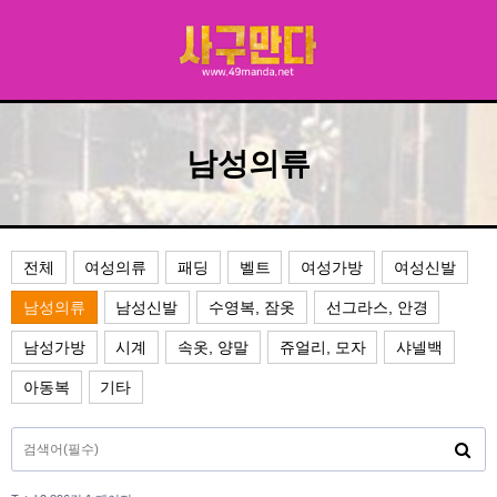
남성의류
전체
여성의류
패딩
벨트
여성가방
여성신발
남성의류
남성신발
수영복, 잠옷
선그라스, 안경
남성가방
시계
속옷, 양말
쥬얼리, 모자
샤넬백
아동복
기타